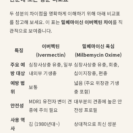
두 성분의 차이점을 명확하게 이해하기 위해 아래 비교표
를 참고해 보세요. 이 표는
밀베마이신 이버멕틴 차이
를 직
관적으로 보여줍니다.
이버멕틴
밀베마이신 옥심
특징
(Ivermectin)
(Milbemycin Oxime)
주요 예
심장사상충 유충, 일부
심장사상충 유충, 회충,
방 대상
내외부 기생충
십이지장충, 편충
예방 범
넓음 (주요 위장관 기생
보통
위
충 포함)
MDR1 유전자 변이 견
대부분의 견종에 높은 안
안전성
종에 주의 필요
전성 프로필
사용 역
김 (1980년대~)
상대적으로 최신 성분
사