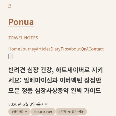
P
Ponua
TRAVEL NOTES
Home
Journey
Articles
Diary
Tips
About
QnA
Contact
반려견 심장 건강, 하트세이버로 지키
세요: 밀베마이신과 이버멕틴 장점만
모은 정품 심장사상충약 완벽 가이드
2026년 6월 2일
·
윤서연
#
하트세이버
#
Heartsaver
#
심장사상충약 성분