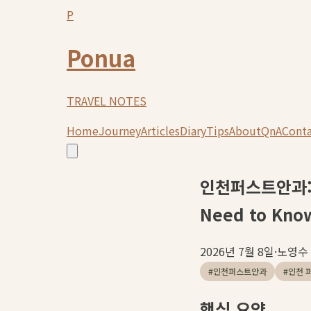
P
Ponua
TRAVEL NOTES
Home
Journey
Articles
Diary
Tips
About
QnA
Cont
인천퍼스트안과: 2
Need to Kno
2026년 7월 8일
·
노영수
#
인천퍼스트안과
#
인천 
핵심 요약