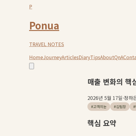
P
Ponua
TRAVEL NOTES
Home
Journey
Articles
Diary
Tips
About
QnA
Cont
매출 변화의 핵
2026년 5월 17일
·
정하
#
고객의눈
#
김팀장
#
핵심 요약