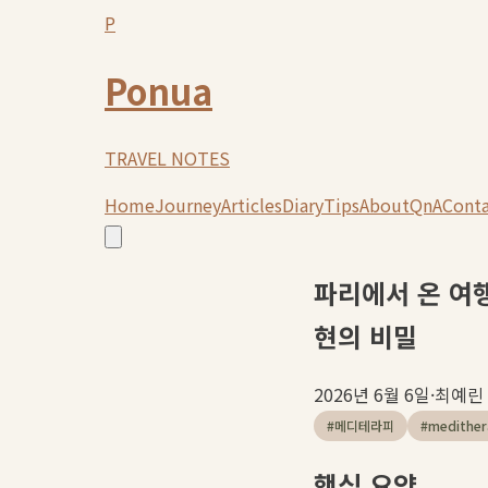
P
Ponua
TRAVEL NOTES
Home
Journey
Articles
Diary
Tips
About
QnA
Cont
파리에서 온 여
현의 비밀
2026년 6월 6일
·
최예린
#
메디테라피
#
medither
핵심 요약