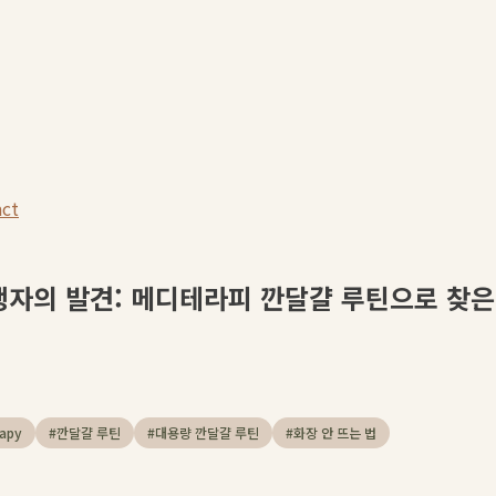
act
행자의 발견: 메디테라피 깐달걀 루틴으로 찾은
apy
#
깐달걀 루틴
#
대용량 깐달걀 루틴
#
화장 안 뜨는 법