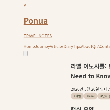
P
Ponua
TRAVEL NOTES
Home
Journey
Articles
Diary
Tips
About
QnA
Cont
라엘 이노시톨: 난
Need to Kno
2026년 5월 26일
·
임다
#
라엘
#
Rael
#
난자 
핵심 요약