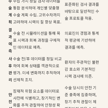
수
수십 가지 정밀 검사 데이터를
표준화된 검사 결과를
술
통합 분석하여 개인별 맞춤형
바탕으로 일반적인 수
계
수술 계획 수립. 고위수차까지
술 프로토콜 적용.
획
고려하여 시력의 질 향상 목표.
결
수술 전 시뮬레이션을 통해 목
의료진의 경험과 통계
과
표 시력과 회복 과정을 구체적
적 평균에 기반하여
예
인 데이터로 예측.
결과를 예측.
측
사
수술 전/후 데이터를 정밀 비교
환자의 주관적인 불편
후
하여 회복 상태를 객관적으로
감 호소와 기본적인
관
평가. 미세 변화까지 추적하여
시력 검사에 의존.
리
선제적 조치.
수술 당시의 안전 기
잠재적 위험 요소를 데이터로
안
준 충족에 집중하며,
사전에 식별하고, 장기적인 변
전
장기 추적 관찰이 체
화를 추적 관찰하여 안정성 확