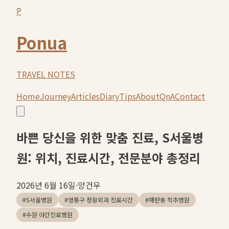
P
Ponua
TRAVEL NOTES
Home
Journey
Articles
Diary
Tips
About
QnA
Contact
바쁜 당신을 위한 맞춤 진료, S서울병
원: 위치, 진료시간, 전문분야 총정리
2026년 6월 16일
·
양건우
#
S서울병원
#
영통구 정형외과 진료시간
#
매탄동 척추병원
#
수원 야간진료병원