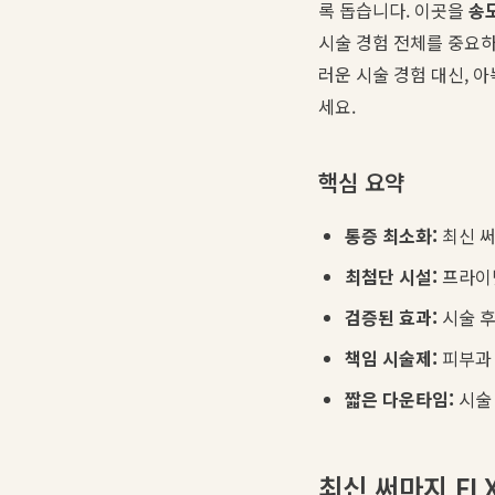
록 돕습니다. 이곳을
송
시술 경험 전체를 중요
러운 시술 경험 대신, 
세요.
핵심 요약
통증 최소화:
최신 써
최첨단 시설:
프라이빗
검증된 효과:
시술 후
책임 시술제:
피부과 
짧은 다운타임:
시술
최신 써마지 FL