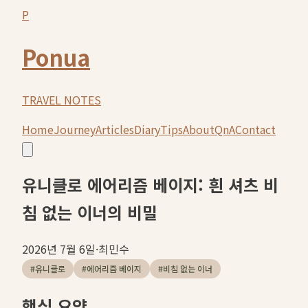
P
Ponua
TRAVEL NOTES
Home
Journey
Articles
Diary
Tips
About
QnA
Contact
유니클로 에어리즘 베이지: 흰 셔츠 비
침 없는 이너의 비밀
2026년 7월 6일
·
최민수
#
유니클로
#
에어리즘 베이지
#
비침 없는 이너
핵심 요약