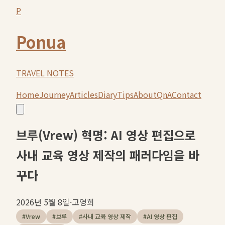
P
Ponua
TRAVEL NOTES
Home
Journey
Articles
Diary
Tips
About
QnA
Contact
브루(Vrew) 혁명: AI 영상 편집으로
사내 교육 영상 제작의 패러다임을 바
꾸다
2026년 5월 8일
·
고영희
#
Vrew
#
브루
#
사내 교육 영상 제작
#
AI 영상 편집