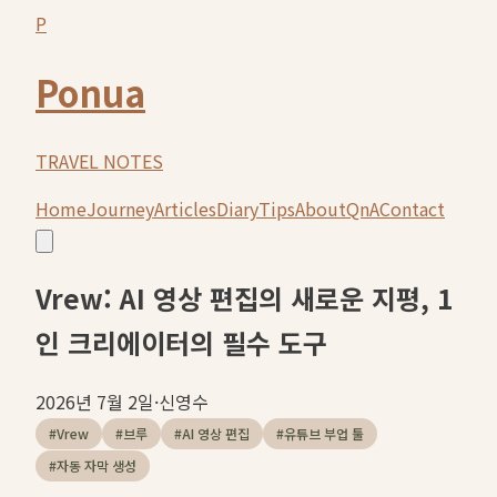
P
Ponua
TRAVEL NOTES
Home
Journey
Articles
Diary
Tips
About
QnA
Contact
Vrew: AI 영상 편집의 새로운 지평, 1
인 크리에이터의 필수 도구
2026년 7월 2일
·
신영수
#
Vrew
#
브루
#
AI 영상 편집
#
유튜브 부업 툴
#
자동 자막 생성