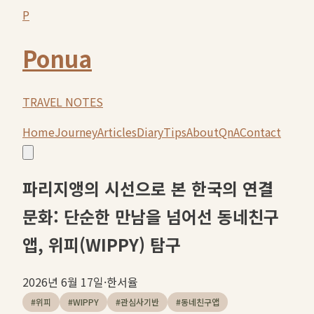
P
Ponua
TRAVEL NOTES
Home
Journey
Articles
Diary
Tips
About
QnA
Contact
파리지앵의 시선으로 본 한국의 연결
문화: 단순한 만남을 넘어선 동네친구
앱, 위피(WIPPY) 탐구
2026년 6월 17일
·
한서율
#
위피
#
WIPPY
#
관심사기반
#
동네친구앱